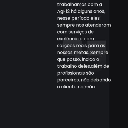
BRANDING
trabalhamos com a
A AgF12 é nossa
AgF12 há alguns anos,
parceira de tecnologia
nesse período eles
desde 2020, sempre
sempre nos atenderam
prestando suporte com
com serviços de
agilidade e eficiência e
exelência e com
nos ajudando a
solições reais para as
desenvolver diversas
nossas metas. Sempre
soluções que vão desde
que posso, indico o
players para diversas
trabalho deles,além de
plataformas
profissionais são
tecnológicas, criação
parceiros, não deixando
de spots utilizando
o cliente na mão.
inteligência artificial e
melhorias contínuas
em nosso sistema,
agregando muito valor
aos nossos serviços e a
empresa