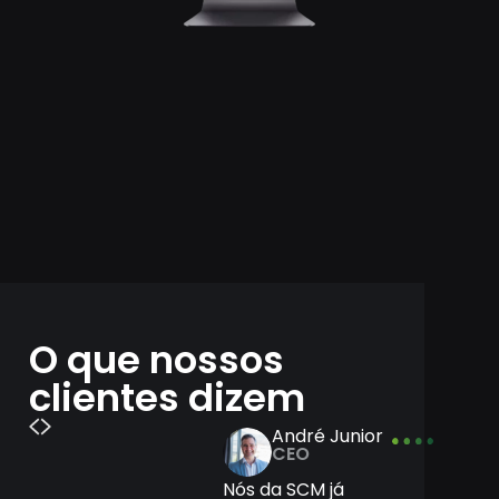
O que nossos
clientes dizem
André Junior
Lucas
CEO
Masterfield
DIRETOR DE
Nós da SCM já
MUSIC