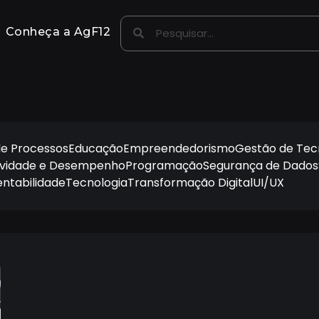
Conheça a AgF12
e Processos
Educação
Empreendedorismo
Gestão de Tec
ividade e Desempenho
Programação
Segurança de Dados
entabilidade
Tecnologia
Transformação Digital
UI/UX