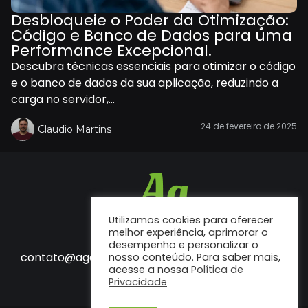
Desbloqueie o Poder da Otimização:
Código e Banco de Dados para uma
Performance Excepcional.
Descubra técnicas essenciais para otimizar o código
e o banco de dados da sua aplicação, reduzindo a
carga no servidor,...
24 de fevereiro de 2025
Claudio Martins
Utilizamos cookies para oferecer
melhor experiência, aprimorar o
desempenho e personalizar o
Fale conosco
contato@agenciaf12.com.br
nosso conteúdo. Para saber mais,
acesse a nossa
Política de
Privacidade