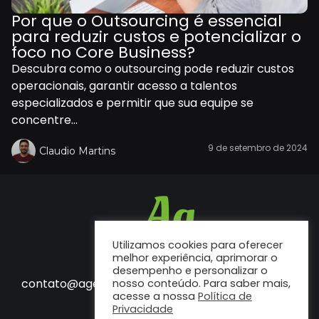
Por que o Outsourcing é essencial
para reduzir custos e potencializar o
foco no Core Business?
Descubra como o outsourcing pode reduzir custos
operacionais, garantir acesso a talentos
especializados e permitir que sua equipe se
concentre...
9 de setembro de 2024
Claudio Martins
Utilizamos cookies para oferecer
melhor experiência, aprimorar o
desempenho e personalizar o
Fale conosco
contato@agenciaf12.com.br
nosso conteúdo. Para saber mais,
acesse a nossa
Política de
Privacidade