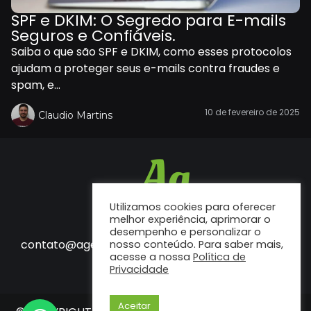
SPF e DKIM: O Segredo para E-mails
Seguros e Confiáveis.
Saiba o que são SPF e DKIM, como esses protocolos
ajudam a proteger seus e-mails contra fraudes e
spam, e...
10 de fevereiro de 2025
Claudio Martins
Utilizamos cookies para oferecer
melhor experiência, aprimorar o
desempenho e personalizar o
Fale conosco
contato@agenciaf12.com.br
nosso conteúdo. Para saber mais,
acesse a nossa
Política de
Privacidade
Aceitar