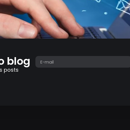
o blog
s posts