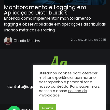
Monitoramento e Logging em
Aplicações Distribuídas
Entenda como implementar monitoramento,
logging e observabilidade em aplicações distribuídas
usando métricas e tracing.
2 de dezembro de 2025
Claudio Martins
Utilizamos cookies para oferecer
melhor experiência, aprimorar o
desempenho e personalizar o
Fale conosco
contato@agenciaf12.com.br
nosso conteúdo. Para saber mais,
acesse a nossa
Política de
Privacidade
Aceitar