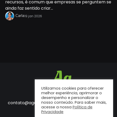
recursos, é comum que empresas se perguntem se
ainda faz sentido criar...
Carla
19 jan 2026
Utilizamos cookies para oferecer
melhor experiência, aprimorar o
desempenho e personalizar o
Fale conosco
contato@agenciaf12.com.br
nosso conteúdo. Para saber mais,
acesse a nossa
Política de
Privacidade