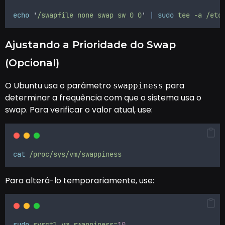
echo
'
/swapfile none swap sw 0 0
'
|
sudo
tee
-a
/etc
Ajustando a Prioridade do Swap
(Opcional)
O Ubuntu usa o parâmetro
para
swappiness
determinar a frequência com que o sistema usa o
swap. Para verificar o valor atual, use:
cat
/proc/sys/vm/swappiness
Para alterá-lo temporariamente, use:
sudo
sysctl
vm.swappiness=
10