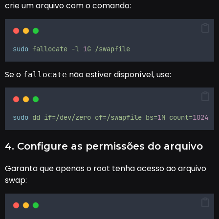
crie um arquivo com o comando:
sudo
fallocate
-l
1
G
/swapfile
Se o
não estiver disponível, use:
fallocate
sudo
dd
if=/dev/zero
of=/swapfile
bs=
1
M
count=
1024
4. Configure as permissões do arquivo
Garanta que apenas o root tenha acesso ao arquivo
swap: