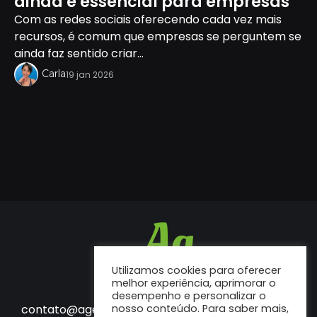
ainda é essencial para empresas
Com as redes sociais oferecendo cada vez mais
recursos, é comum que empresas se perguntem se
ainda faz sentido criar...
Carla
19 jan 2026
Utilizamos cookies para oferecer
melhor experiência, aprimorar o
desempenho e personalizar o
Fale conosco
contato@agenciaf12.com.br
nosso conteúdo. Para saber mais,