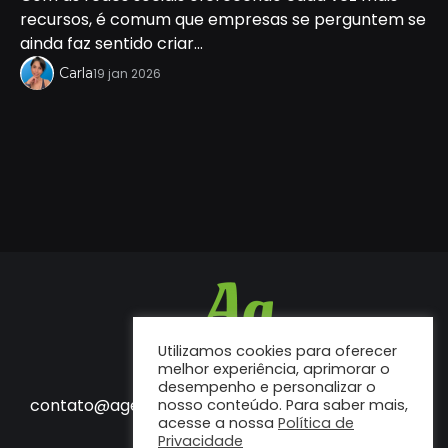
recursos, é comum que empresas se perguntem se
ainda faz sentido criar...
Carla
19 jan 2026
Utilizamos cookies para oferecer
melhor experiência, aprimorar o
desempenho e personalizar o
Fale conosco
contato@agenciaf12.com.br
nosso conteúdo. Para saber mais,
acesse a nossa
Política de
Privacidade