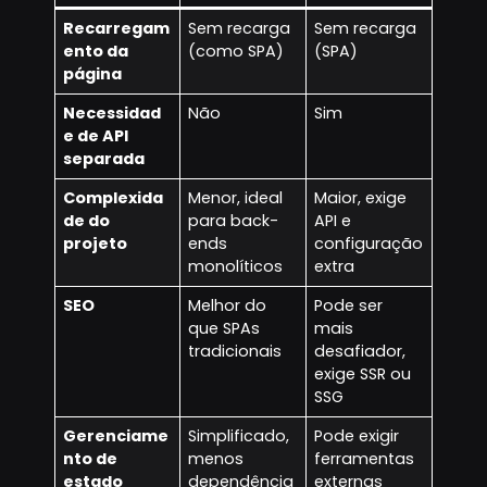
Recarregam
Sem recarga
Sem recarga
ento da
(como SPA)
(SPA)
página
Necessidad
Não
Sim
e de API
separada
Complexida
Menor, ideal
Maior, exige
de do
para back-
API e
projeto
ends
configuração
monolíticos
extra
SEO
Melhor do
Pode ser
que SPAs
mais
tradicionais
desafiador,
exige SSR ou
SSG
Gerenciame
Simplificado,
Pode exigir
nto de
menos
ferramentas
estado
dependência
externas