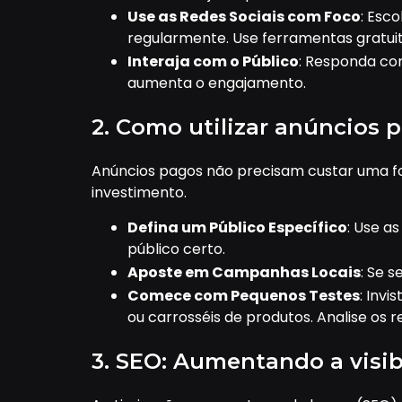
Use as Redes Sociais com Foco
: Esc
regularmente. Use ferramentas gratui
Interaja com o Público
: Responda co
aumenta o engajamento.
2. Como utilizar anúncios
Anúncios pagos não precisam custar uma f
investimento.
Defina um Público Específico
: Use a
público certo.
Aposte em Campanhas Locais
: Se 
Comece com Pequenos Testes
: Invi
ou carrosséis de produtos. Analise os
3. SEO: Aumentando a visib