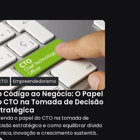
Segurança
CTO
Empreendedorismo
Tecnologi
o Código ao Negócio: O Papel
Autenti
o CTO na Tomada de Decisão
como ap
stratégica
vida pe
tenda o papel do CTO na tomada de
Em tempos 
isão estratégica e como equilibrar dívida
sofisticado
nica, inovação e crescimento sustentá...
contas e in