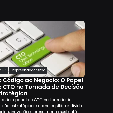
Segurança
CTO
Empreendedorismo
Tecnologi
o Código ao Negócio: O Papel
Autenti
o CTO na Tomada de Decisão
como ap
stratégica
vida pe
tenda o papel do CTO na tomada de
Em tempos 
isão estratégica e como equilibrar dívida
sofisticado
nica, inovação e crescimento sustentá...
contas e in