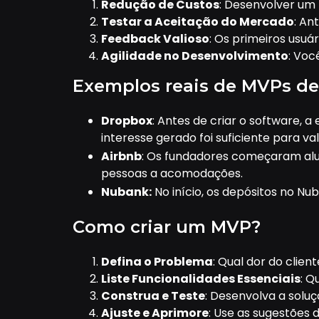
Redução de Custos
: Desenvolver um
Testar a Aceitação do Mercado
: An
Feedback Valioso
: Os primeiros usuá
Agilidade no Desenvolvimento
: Voc
Exemplos reais de MVPs de
Dropbox
: Antes de criar o software,
interesse gerado foi suficiente para va
Airbnb
: Os fundadores começaram alu
pessoas a acomodações.
Nubank:
No início, os depósitos no N
Como criar um MVP?
Defina o Problema
: Qual dor do clien
Liste Funcionalidades Essenciais
: Q
Construa e Teste
: Desenvolva a soluç
Ajuste e Aprimore
: Use as sugestões 