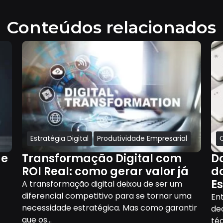
Conteúdos relacionados
Estratégia Digital
Produtividade Empresarial
ue
Transformação Digital com
D
ROI Real: como gerar valor já
d
E
A transformação digital deixou de ser um
diferencial competitivo para se tornar uma
z
En
necessidade estratégica. Mas como garantir
dec
que os...
téc