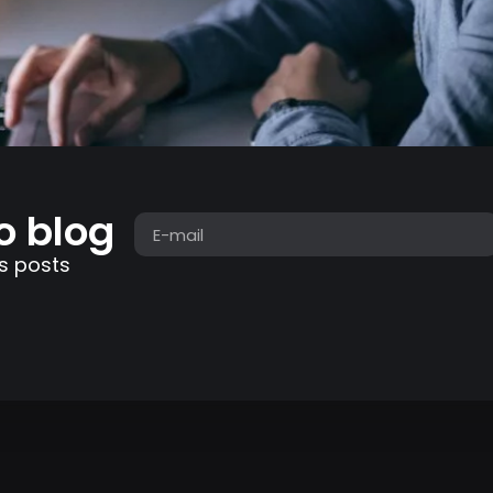
o blog
s posts