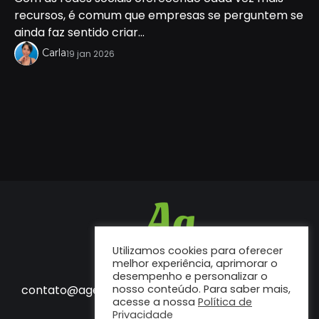
recursos, é comum que empresas se perguntem se
ainda faz sentido criar...
Carla
19 jan 2026
Utilizamos cookies para oferecer
melhor experiência, aprimorar o
desempenho e personalizar o
Fale conosco
contato@agenciaf12.com.br
nosso conteúdo. Para saber mais,
acesse a nossa
Política de
Privacidade