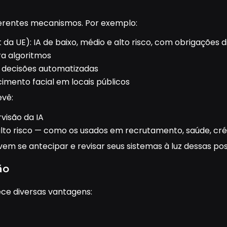
ferentes mecanismos. Por exemplo:
 da UE): IA de baixo, médio e alto risco, com obrigações d
ra algoritmos
r decisões automatizadas
imento facial em locais públicos
evê:
visão da IA
alto risco — como os usados em recrutamento, saúde, cré
 se antecipar e revisar seus sistemas à luz dessas possí
ão
ece diversas vantagens: