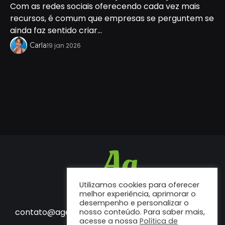
Com as redes sociais oferecendo cada vez mais
recursos, é comum que empresas se perguntem se
ainda faz sentido criar...
Carla
19 jan 2026
Utilizamos cookies para oferecer
melhor experiência, aprimorar o
desempenho e personalizar o
Fale conosco
contato@agenciaf12.com.br
nosso conteúdo. Para saber mais,
acesse a nossa
Política de