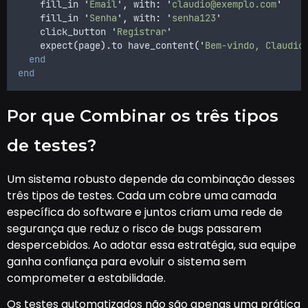
    fill_in 
'
Email
'
,
 with
:
'
claudio@exemplo.com
'
    fill_in 
'
Senha
'
,
 with
:
'
senha123
'
    click_button 
'
Registrar
'
    expect
(
page
).
to have_content
(
'
Bem-vindo, Claudio
end
end
Por que Combinar os três tipos
de testes?
Um sistema robusto depende da combinação desses
três tipos de testes. Cada um cobre uma camada
específica do software e juntos criam uma rede de
segurança que reduz o risco de bugs passarem
despercebidos. Ao adotar essa estratégia, sua equipe
ganha confiança para evoluir o sistema sem
comprometer a estabilidade.
Os testes automatizados não são apenas uma prática