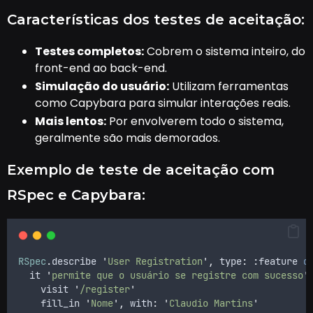
Características dos testes de aceitação:
Testes completos:
Cobrem o sistema inteiro, do
front-end ao back-end.
Simulação do usuário:
Utilizam ferramentas
como Capybara para simular interações reais.
Mais lentos:
Por envolverem todo o sistema,
geralmente são mais demorados.
Exemplo de teste de aceitação com
RSpec e Capybara:
RSpec
.
describe 
'
User Registration
'
,
 type
:
:
feature 
d
  it 
'
permite que o usuário se registre com sucesso
'
    visit 
'
/register
'
    fill_in 
'
Nome
'
,
 with
:
'
Claudio Martins
'