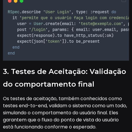
RSpec
.
describe 
'
User Login
'
,
 type
:
:
request 
do
  it 
'
permite que o usuário faça login com credencia
    user 
=
User
.
create
(
email
:
'
teste@exemplo.com
'
,
 p
    post 
'
/login
'
,
 params
:
{
 email
:
 user
.
email
,
 pass
    expect
(
response
).
to have_http_status
(:
ok
)
    expect
(
json
[
'
token
'
]).
to be_present
end
end
3. Testes de Aceitação: Validação
do comportamento final
Os testes de aceitação, também conhecidos como
testes end-to-end, validam o sistema como um todo,
simulando o comportamento do usuário final. Eles
garantem que o fluxo do ponto de vista do usuário
está funcionando conforme o esperado.