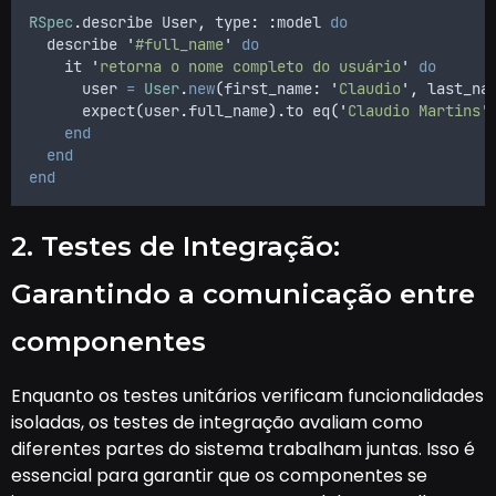
RSpec
.
describe 
User
,
 type
:
:
model 
do
  describe 
'
#full_name
'
do
    it 
'
retorna o nome completo do usuário
'
do
      user 
=
User
.
new
(
first_name
:
'
Claudio
'
,
 last_na
      expect
(
user
.
full_name
).
to eq
(
'
Claudio Martins
'
end
end
end
2. Testes de Integração:
Garantindo a comunicação entre
componentes
Enquanto os testes unitários verificam funcionalidades
isoladas, os testes de integração avaliam como
diferentes partes do sistema trabalham juntas. Isso é
essencial para garantir que os componentes se