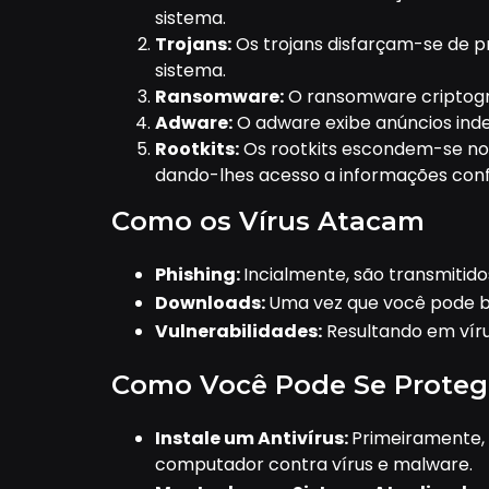
sistema.
Trojans:
Os trojans disfarçam-se de 
sistema.
Ransomware:
O ransomware criptograf
Adware:
O adware exibe anúncios inde
Rootkits:
Os rootkits escondem-se no
dando-lhes acesso a informações confi
Como os Vírus Atacam
Phishing:
Incialmente, são transmitido
Downloads:
Uma vez que você pode ba
Vulnerabilidades:
Resultando em víru
Como Você Pode Se Proteg
Instale um Antivírus:
Primeiramente, 
computador contra vírus e malware.