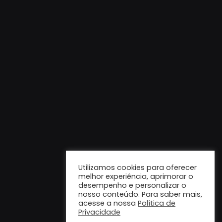
Utilizamos cookies para oferecer
melhor experiência, aprimorar o
desempenho e personalizar o
nosso conteúdo. Para saber mais,
acesse a nossa
Política de
Privacidade