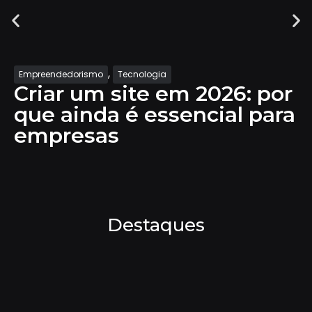
,
a
Estratégia Digital
Produtivida
 em 2026: por
Transformaçã
ssencial para
com ROI Real
valor já
Destaques