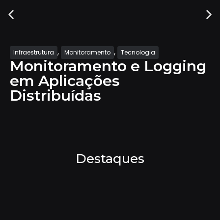
Inovação
gging
Experiências Imersi
Tendência de 2025
revoluciona o merc
Destaques